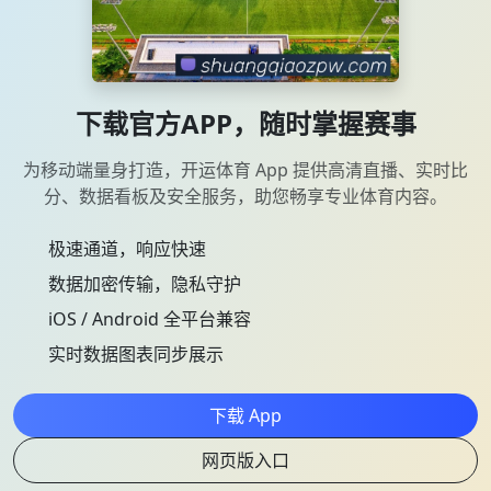
下载官方APP，随时掌握赛事
为移动端量身打造，开运体育 App 提供高清直播、实时比
分、数据看板及安全服务，助您畅享专业体育内容。
极速通道，响应快速
数据加密传输，隐私守护
iOS / Android 全平台兼容
实时数据图表同步展示
下载 App
网页版入口