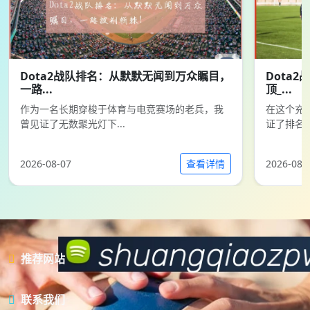
Dota2战队排名：从默默无闻到万众瞩目，
Dota
一路...
顶_...
作为一名长期穿梭于体育与电竞赛场的老兵，我
在这个充满
曾见证了无数聚光灯下...
证了排名引
2026-08-07
查看详情
2026-08-
推荐网站
联系我们