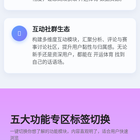
互动社群生态
构建多维度互动模块，汇聚分析、评论与赛
事讨论社区，提升用户黏性与归属感。无论
新手还是资深用户，都能在 开运体育 找到
自己的话语场。
五大功能专区标签切换
一键切换你想了解的功能模块，内容直观明了，适合用户快速
浏览