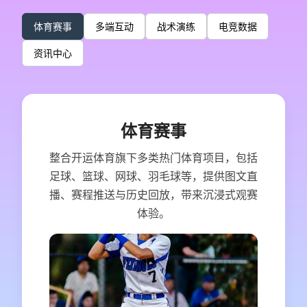
体育赛事
多端互动
战术演练
电竞数据
资讯中心
体育赛事
整合开运体育旗下多类热门体育项目，包括
足球、篮球、网球、羽毛球等，提供图文直
播、赛程推送与历史回放，带来沉浸式观赛
体验。