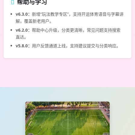
帮助与学习
v6.3.0：
新增“玩法教学专区”，支持开运体育语音与字幕讲
解，覆盖新老用户。
v6.2.0：
帮助中心升级，分类更清晰，常见问题支持搜索
直达。
v5.8.0：
用户反馈通道上线，支持建议提交与分类响应。